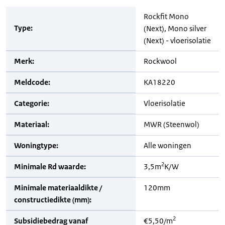
Rockfit Mono
Type:
(Next), Mono silver
(Next) - vloerisolatie
Merk:
Rockwool
Meldcode:
KA18220
Categorie:
Vloerisolatie
Materiaal:
MWR (Steenwol)
Woningtype:
Alle woningen
2
Minimale Rd waarde:
3,5m
K/W
Minimale materiaaldikte /
120mm
constructiedikte (mm):
2
Subsidiebedrag vanaf
€5,50/m