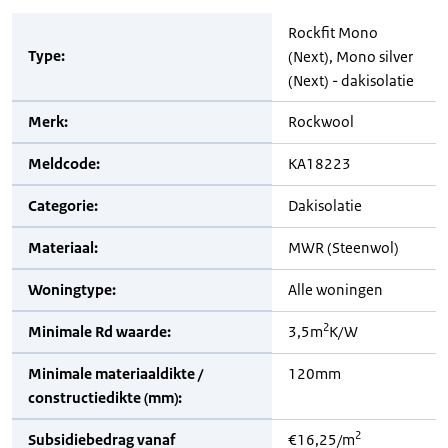
Rockfit Mono
Type:
(Next), Mono silver
(Next) - dakisolatie
Merk:
Rockwool
Meldcode:
KA18223
Categorie:
Dakisolatie
Materiaal:
MWR (Steenwol)
Woningtype:
Alle woningen
2
Minimale Rd waarde:
3,5m
K/W
Minimale materiaaldikte /
120mm
constructiedikte (mm):
2
Subsidiebedrag vanaf
€16,25/m