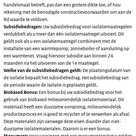
handelsmaat betreft, pas dan een grotere dikte toe, of hou
rekening met de benodigde constructievoorwaarden om aan de
Rd waarde te voldoen.
Subsidiebedragen:
Uw subsidiebedrag voor isolatiemaatregelen
verdubbelt als u meer dan één isolatiemaatregel uitvoert. Dit
geldt ook als u een isolatiemaatregel combineert met de
installatie van een warmtepomp, zonneboiler of aansluiting op
een warmtenet. Vraag hiervoor subsidie aan binnen 24
maanden na het uitvoeren van de 1e maatregel.
Welke van de subsidiebedragen geldt:
De plaatsingsdatum van
de isolatie bepaalt het subsidiebedrag. Het subsidiebedrag van
de periode waarin de isolatie is geplaatst geldt.
Biobased Bonus:
Een bonus bij uw subsidiebedrag voor het
gebruik van biobased milieuvriendelijk isolatiemateriaal. Dit
materiaal heeft een duurzame oorsprong, milieuvriendelijk
productieproces en is goed te recyclen of te verwerken als afval.
Deze materialen zijn vanwege deze eisen duurder dan niet-
duurzame isolatiematerialen. Daarom is er een bonus.
Monument:
Voor woningen met een monumentenstatus gelden