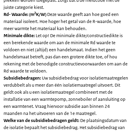
plekken worden toegepast. Zorgt dat u de meldcode met de
juiste categorie kiest.
2
Rd- Waarde: (m
K/W)
Deze waarde geeft aan hoe goed een
materiaal isoleert. Hoe hoger het getal van de R-waarde, hoe
meer warmte het materiaal kan behouden.
Minimale dikte:
Let op! De minimale dikte/constructiedikte is
een berekende waarde om aan de minimale Rd waarde te
voldoen en niet (altijd) een handelsmaat. Indien het geen
handelsmaat betreft, pas dan een grotere dikte toe, of hou
rekening met de benodigde constructievoorwaarden om aan de
Rd waarde te voldoen.
Subsidiebedragen:
Uw subsidiebedrag voor isolatiemaatregelen
verdubbelt als u meer dan één isolatiemaatregel uitvoert. Dit
geldt ook als u een isolatiemaatregel combineert met de
installatie van een warmtepomp, zonneboiler of aansluiting op
een warmtenet. Vraag hiervoor subsidie aan binnen 24
maanden na het uitvoeren van de 1e maatregel.
Welke van de subsidiebedragen geldt:
De plaatsingsdatum van
de isolatie bepaalt het subsidiebedrag. Het subsidiebedrag van