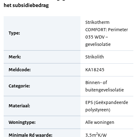
het subsidiebedrag
Strikotherm
COMFORT: Perimeter
Type:
035 WDV –
gevelisolatie
Merk:
Strikolith
Meldcode:
KA18245
Binnen- of
Categorie:
buitengevelisolatie
EPS (Geëxpandeerde
Materiaal:
polystyreen)
Woningtype:
Alle woningen
2
Minimale Rd waarde:
3,5m
K/W