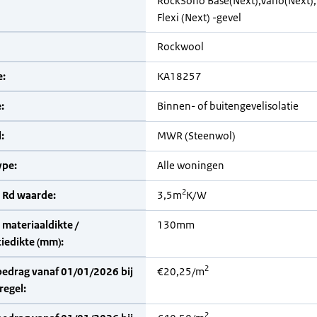
RockSono Base(Next),Vario(Next)
Flexi (Next) -gevel
Rockwool
:
KA18257
:
Binnen- of buitengevelisolatie
:
MWR (Steenwol)
pe:
Alle woningen
2
 Rd waarde:
3,5m
K/W
materiaaldikte /
130mm
iedikte (mm):
2
bedrag vanaf 01/01/2026 bij
€20,25/m
regel:
2