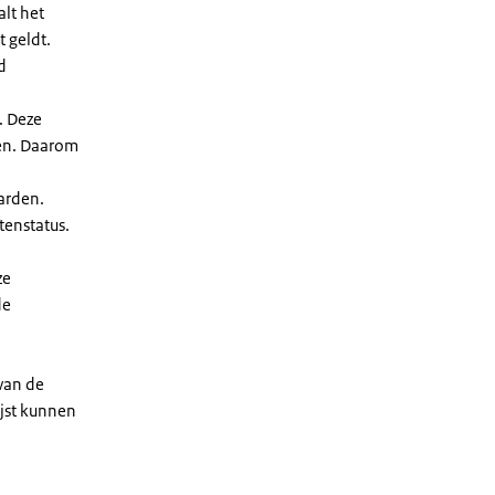
lt het
t geldt.
d
. Deze
len. Daarom
arden.
enstatus.
ze
de
 van de
ijst kunnen