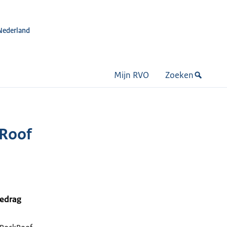
Nederland
Mijn RVO
Zoeken
kRoof
bedrag