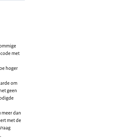
 sommige
dcode met
Hoe hoger
waarde om
 het geen
nodigde
u meer dan
eert met de
Vraag
.