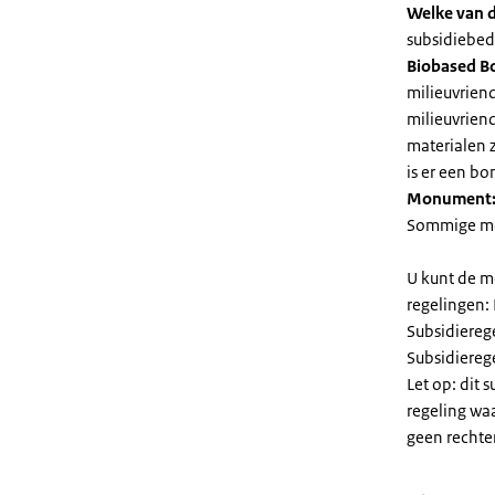
Welke van d
subsidiebedr
Biobased B
milieuvriend
milieuvriend
materialen 
is er een bo
Monument
Sommige mel
U kunt de m
regelingen:
Subsidiereg
Subsidiere
Let op: dit 
regeling wa
geen rechte