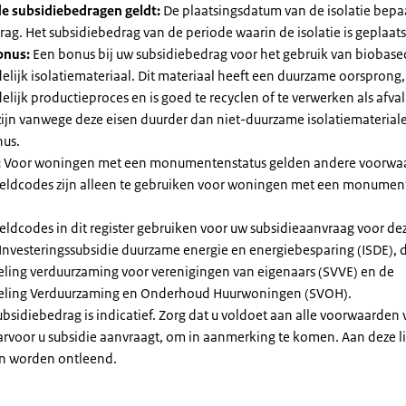
e subsidiebedragen geldt:
De plaatsingsdatum van de isolatie bepaa
ag. Het subsidiebedrag van de periode waarin de isolatie is geplaats
onus:
Een bonus bij uw subsidiebedrag voor het gebruik van biobase
elijk isolatiemateriaal. Dit materiaal heeft een duurzame oorsprong,
elijk productieproces en is goed te recyclen of te verwerken als afval
zijn vanwege deze eisen duurder dan niet-duurzame isolatiemateria
nus.
:
Voor woningen met een monumentenstatus gelden andere voorwa
dcodes zijn alleen te gebruiken voor woningen met een monument
eldcodes in dit register gebruiken voor uw subsidieaanvraag voor de
 Investeringssubsidie duurzame energie en energiebesparing (ISDE), 
eling verduurzaming voor verenigingen van eigenaars (SVVE) en de
geling Verduurzaming en Onderhoud Huurwoningen (SVOH).
subsidiebedrag is indicatief. Zorg dat u voldoet aan alle voorwaarden
arvoor u subsidie aanvraagt, om in aanmerking te komen. Aan deze l
n worden ontleend.