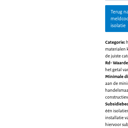
Terug n
meldco
isolatie
Categorie:
h
materialen 
de juiste cat
Rd- Waarde
het getal v
Minimale di
aan de mini
handelsmaat
constructie
Subsidiebe
één isolatie
installatie
hiervoor su