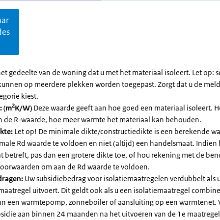
aar
des
et gedeelte van de woning dat u met het materiaal isoleert. Let op:
kunnen op meerdere plekken worden toegepast. Zorgt dat u de mel
egorie kiest.
2
: (m
K/W)
Deze waarde geeft aan hoe goed een materiaal isoleert. 
an de R-waarde, hoe meer warmte het materiaal kan behouden.
kte:
Let op! De minimale dikte/constructiedikte is een berekende 
male Rd waarde te voldoen en niet (altijd) een handelsmaat. Indien
 betreft, pas dan een grotere dikte toe, of hou rekening met de be
voorwaarden om aan de Rd waarde te voldoen.
dragen:
Uw subsidiebedrag voor isolatiemaatregelen verdubbelt als 
maatregel uitvoert. Dit geldt ook als u een isolatiemaatregel combin
 van een warmtepomp, zonneboiler of aansluiting op een warmtenet. 
bsidie aan binnen 24 maanden na het uitvoeren van de 1e maatregel