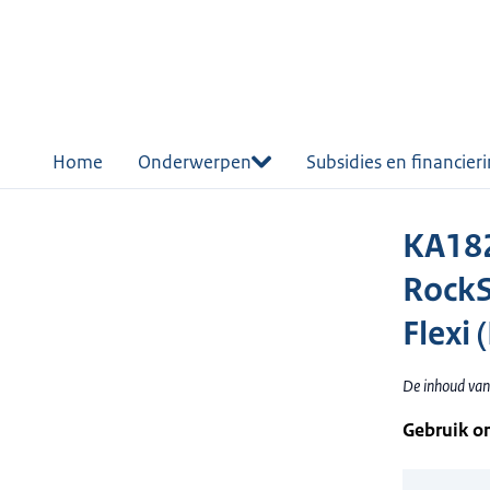
r de
tent
Home
Onderwerpen
Subsidies en financier
KA18
RockS
Flexi 
De inhoud van 
Gebruik o