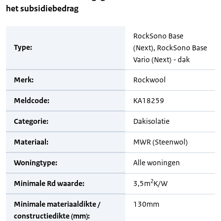
het subsidiebedrag
RockSono Base
Type:
(Next), RockSono Base
Vario (Next) - dak
Merk:
Rockwool
Meldcode:
KA18259
Categorie:
Dakisolatie
Materiaal:
MWR (Steenwol)
Woningtype:
Alle woningen
2
Minimale Rd waarde:
3,5m
K/W
Minimale materiaaldikte /
130mm
constructiedikte (mm):