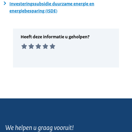
Investeringssubsidie duurzame energie en
energiebesparing (ISDE)
We helpen u graag vooruit!