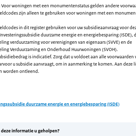
:
Voor woningen met een monumentenstatus gelden andere voorwa
dcodes zijn alleen te gebruiken voor woningen met een monument
eldcodes in dit register gebruiken voor uw subsidieaanvraag voor de
 Investeringssubsidie duurzame energie en energiebesparing (ISDE), 
eling verduurzaming voor verenigingen van eigenaars (SVVE) en de
geling Verduurzaming en Onderhoud Huurwoningen (SVOH).
subsidiebedrag is indicatief. Zorg dat u voldoet aan alle voorwaarden
arvoor u subsidie aanvraagt, om in aanmerking te komen. Aan deze l
n worden ontleend.
ingssubsidie duurzame energie en energiebesparing (ISDE)