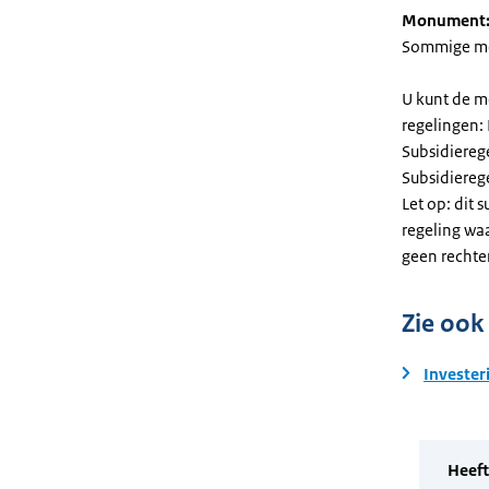
Monument
Sommige mel
U kunt de m
regelingen:
Subsidiereg
Subsidiere
Let op: dit 
regeling wa
geen rechte
Zie ook
Invester