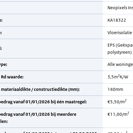
Neopixels In
:
KA18322
:
Vloerisolatie
EPS (Geëxpa
:
polystyreen)
pe:
Alle woning
2
 Rd waarde:
3,5m
K/W
materiaaldikte / constructiedikte (mm):
140mm
2
bedrag vanaf 01/01/2026 bij één maatregel:
€5,50/m
2
bedrag vanaf 01/01/2026 bij meerdere
€11,00/m
len:
2