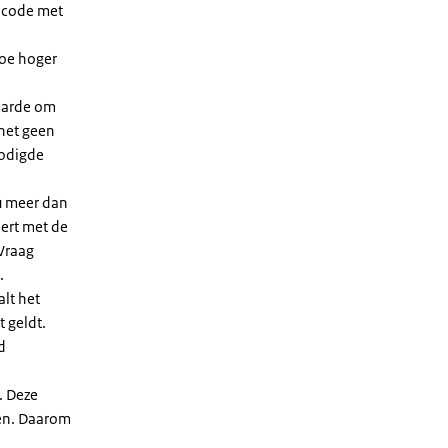
dcode met
Hoe hoger
waarde om
 het geen
nodigde
u meer dan
eert met de
Vraag
.
lt het
t geldt.
d
. Deze
len. Daarom