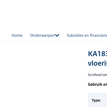
r de
tent
Home
Onderwerpen
Subsidies en financier
KA183
vloeri
De inhoud van 
Gebruik o
Type: