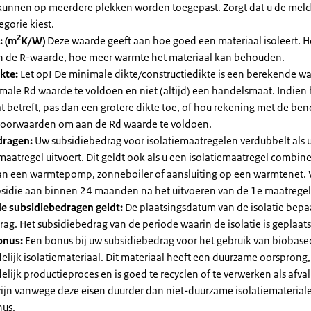
kunnen op meerdere plekken worden toegepast. Zorgt dat u de mel
egorie kiest.
2
: (m
K/W)
Deze waarde geeft aan hoe goed een materiaal isoleert. 
an de R-waarde, hoe meer warmte het materiaal kan behouden.
kte:
Let op! De minimale dikte/constructiedikte is een berekende 
male Rd waarde te voldoen en niet (altijd) een handelsmaat. Indien
 betreft, pas dan een grotere dikte toe, of hou rekening met de be
voorwaarden om aan de Rd waarde te voldoen.
dragen:
Uw subsidiebedrag voor isolatiemaatregelen verdubbelt als 
maatregel uitvoert. Dit geldt ook als u een isolatiemaatregel combin
 van een warmtepomp, zonneboiler of aansluiting op een warmtenet. 
bsidie aan binnen 24 maanden na het uitvoeren van de 1e maatregel
e subsidiebedragen geldt:
De plaatsingsdatum van de isolatie bepaa
ag. Het subsidiebedrag van de periode waarin de isolatie is geplaats
onus:
Een bonus bij uw subsidiebedrag voor het gebruik van biobase
elijk isolatiemateriaal. Dit materiaal heeft een duurzame oorsprong,
elijk productieproces en is goed te recyclen of te verwerken als afval
zijn vanwege deze eisen duurder dan niet-duurzame isolatiemateria
nus.