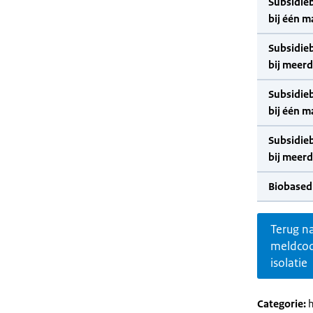
Subsidie
bij één m
Subsidie
bij meer
Subsidie
bij één m
Subsidie
bij meer
Biobased
Terug n
meldco
isolatie
Categorie:
h