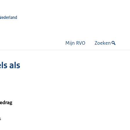
Nederland
Mijn RVO
Zoeken
ls als
bedrag
s