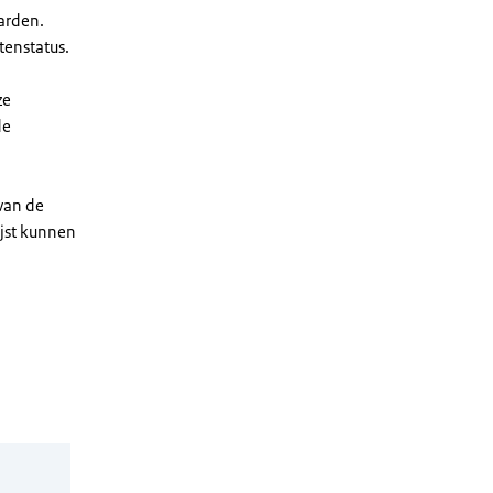
arden.
enstatus.
ze
de
 van de
ijst kunnen