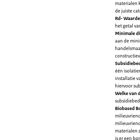
materialen 
de juiste cat
Rd- Waarde
het getal v
Minimale di
aan de mini
handelsmaat
constructie
Subsidiebe
één isolatie
installatie
hiervoor su
Welke van d
subsidiebedr
Biobased B
milieuvriend
milieuvriend
materialen 
is er een bo