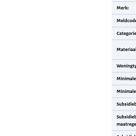
Merk:
Meldcode
Categorie
Materiaal
Woningty
Minimale
Minimale 
Subsidie
Subsidie
maatrege