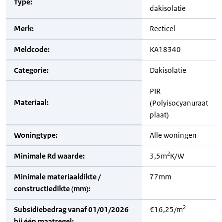
Type:
dakisolatie
Merk:
Recticel
Meldcode:
KA18340
Categorie:
Dakisolatie
PIR
Materiaal:
(Polyisocyanuraat
plaat)
Woningtype:
Alle woningen
2
Minimale Rd waarde:
3,5m
K/W
Minimale materiaaldikte /
77mm
constructiedikte (mm):
2
Subsidiebedrag vanaf 01/01/2026
€16,25/m
bij één maatregel: