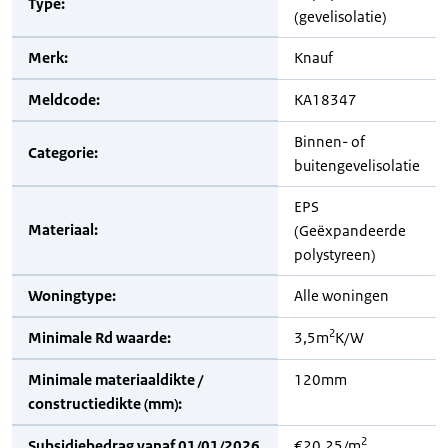
Type:
(gevelisolatie)
Merk:
Knauf
Meldcode:
KA18347
Binnen- of
Categorie:
buitengevelisolatie
EPS
Materiaal:
(Geëxpandeerde
polystyreen)
Woningtype:
Alle woningen
2
Minimale Rd waarde:
3,5m
K/W
Minimale materiaaldikte /
120mm
constructiedikte (mm):
2
Subsidiebedrag vanaf 01/01/2026
€20,25/m