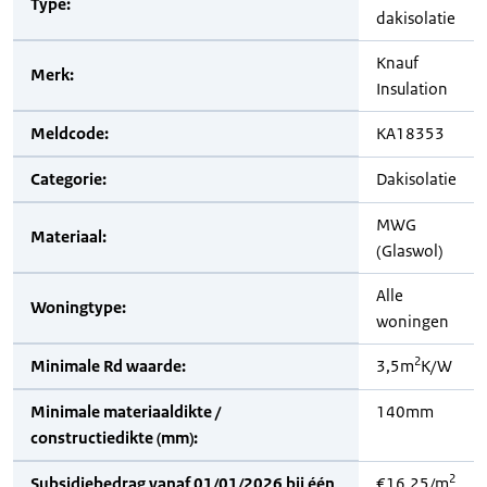
Type:
dakisolatie
Knauf
Merk:
Insulation
Meldcode:
KA18353
Categorie:
Dakisolatie
MWG
Materiaal:
(Glaswol)
Alle
Woningtype:
woningen
2
Minimale Rd waarde:
3,5m
K/W
Minimale materiaaldikte /
140mm
constructiedikte (mm):
2
Subsidiebedrag vanaf 01/01/2026 bij één
€16,25/m