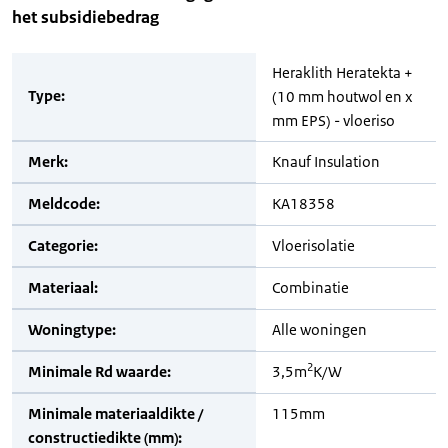
het subsidiebedrag
Heraklith Heratekta +
Type:
(10 mm houtwol en x
mm EPS) - vloeriso
Merk:
Knauf Insulation
Meldcode:
KA18358
Categorie:
Vloerisolatie
Materiaal:
Combinatie
Woningtype:
Alle woningen
2
Minimale Rd waarde:
3,5m
K/W
Minimale materiaaldikte /
115mm
constructiedikte (mm):