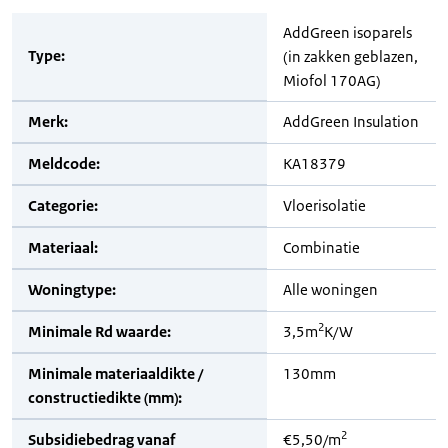
AddGreen isoparels
Type:
(in zakken geblazen,
Miofol 170AG)
Merk:
AddGreen Insulation
Meldcode:
KA18379
Categorie:
Vloerisolatie
Materiaal:
Combinatie
Woningtype:
Alle woningen
2
Minimale Rd waarde:
3,5m
K/W
Minimale materiaaldikte /
130mm
constructiedikte (mm):
2
Subsidiebedrag vanaf
€5,50/m