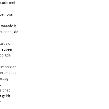
dcode met
Hoe hoger
-waarde is
ctiedeel, de
waarde om
 het geen
nodigde
u meer dan
eert met de
Vraag
.
lt het
t geldt.
d