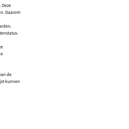
. Deze
len. Daarom
arden.
enstatus.
ze
de
 van de
ijst kunnen