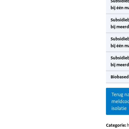
Subsidie
bij één m
Subsidie
bij meer
Subsidie
bij één m
Subsidie
bij meer
Biobased
Terug n
meldco
isolatie
Categorie:
h