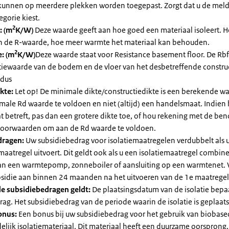
kunnen op meerdere plekken worden toegepast. Zorgt dat u de mel
egorie kiest.
2
: (m
K/W)
Deze waarde geeft aan hoe goed een materiaal isoleert. 
an de R-waarde, hoe meer warmte het materiaal kan behouden.
2
: (m
K/W)
Deze waarde staat voor Resistance basement floor. De Rbf
atiewaarde van de bodem en de vloer van het desbetreffende constru
 dus
kte:
Let op! De minimale dikte/constructiedikte is een berekende 
male Rd waarde te voldoen en niet (altijd) een handelsmaat. Indien
 betreft, pas dan een grotere dikte toe, of hou rekening met de be
voorwaarden om aan de Rd waarde te voldoen.
dragen:
Uw subsidiebedrag voor isolatiemaatregelen verdubbelt als 
maatregel uitvoert. Dit geldt ook als u een isolatiemaatregel combin
 van een warmtepomp, zonneboiler of aansluiting op een warmtenet. 
bsidie aan binnen 24 maanden na het uitvoeren van de 1e maatregel
e subsidiebedragen geldt:
De plaatsingsdatum van de isolatie bepaa
ag. Het subsidiebedrag van de periode waarin de isolatie is geplaats
onus:
Een bonus bij uw subsidiebedrag voor het gebruik van biobase
elijk isolatiemateriaal. Dit materiaal heeft een duurzame oorsprong,