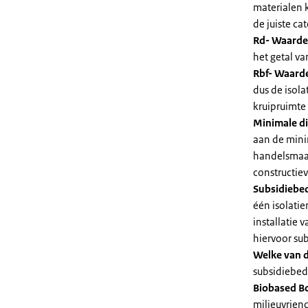
materialen 
de juiste cat
Rd- Waarde
het getal v
Rbf- Waarde
dus de isol
kruipruimte
Minimale di
aan de mini
handelsmaat
constructie
Subsidiebe
één isolatie
installatie
hiervoor su
Welke van d
subsidiebedr
Biobased B
milieuvriend