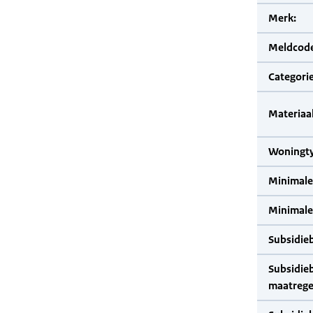
Merk:
Meldcode
Categorie
Materiaal
Woningty
Minimale
Minimale 
Subsidie
Subsidie
maatrege