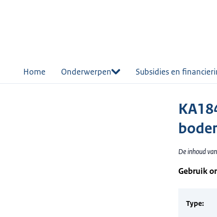
r de
tent
Home
Onderwerpen
Subsidies en financier
KA184
bodem
De inhoud van 
Gebruik o
Type: