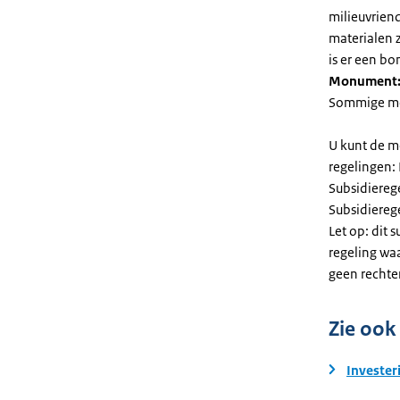
milieuvriend
materialen 
is er een bo
Monument
Sommige mel
U kunt de m
regelingen:
Subsidiereg
Subsidiere
Let op: dit 
regeling wa
geen rechte
Zie ook
Invester