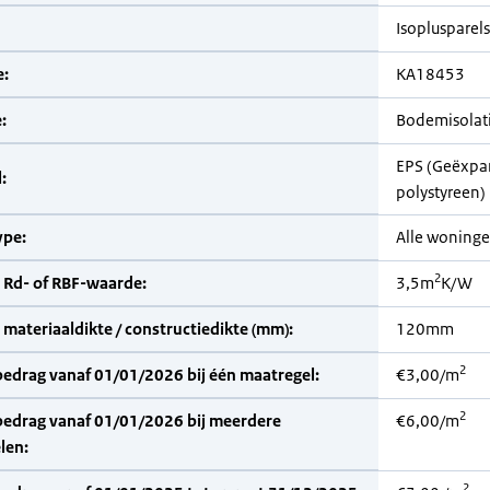
Isoplusparels
:
KA18453
:
Bodemisolat
EPS (Geëxpa
:
polystyreen)
pe:
Alle woning
2
 Rd- of RBF-waarde:
3,5m
K/W
materiaaldikte / constructiedikte (mm):
120mm
2
bedrag vanaf 01/01/2026 bij één maatregel:
€3,00/m
2
bedrag vanaf 01/01/2026 bij meerdere
€6,00/m
len:
2