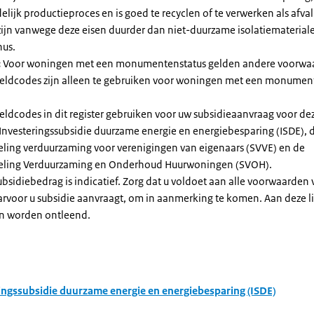
elijk productieproces en is goed te recyclen of te verwerken als afval
zijn vanwege deze eisen duurder dan niet-duurzame isolatiemateria
nus.
:
Voor woningen met een monumentenstatus gelden andere voorwa
dcodes zijn alleen te gebruiken voor woningen met een monument
eldcodes in dit register gebruiken voor uw subsidieaanvraag voor de
 Investeringssubsidie duurzame energie en energiebesparing (ISDE), 
eling verduurzaming voor verenigingen van eigenaars (SVVE) en de
geling Verduurzaming en Onderhoud Huurwoningen (SVOH).
subsidiebedrag is indicatief. Zorg dat u voldoet aan alle voorwaarden
arvoor u subsidie aanvraagt, om in aanmerking te komen. Aan deze l
n worden ontleend.
ingssubsidie duurzame energie en energiebesparing (ISDE)