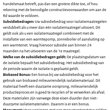
handelsmaat betreft, pas dan een grotere dikte toe, of hou
rekening met de benodigde constructievoorwaarden om aan de
Rd waarde te voldoen.
Subsidiebedragen:
Uw subsidiebedrag voor isolatiemaatregelen
verdubbelt als u meer dan één isolatiemaatregel uitvoert. Dit
geldt ook als u een isolatiemaatregel combineert met de
installatie van een warmtepomp, zonneboiler of aansluiting op
een warmtenet. Vraag hiervoor subsidie aan binnen 24
maanden na het uitvoeren van de 1e maatregel.
Welke van de subsidiebedragen geldt:
De plaatsingsdatum van
de isolatie bepaalt het subsidiebedrag. Het subsidiebedrag van
de periode waarin de isolatie is geplaatst geldt.
Biobased Bonus:
Een bonus bij uw subsidiebedrag voor het
gebruik van biobased milieuvriendelijk isolatiemateriaal. Dit
materiaal heeft een duurzame oorsprong, milieuvriendelijk
productieproces en is goed te recyclen of te verwerken als afval.
Deze materialen zijn vanwege deze eisen duurder dan niet-
duurzame isolatiematerialen. Daarom is er een bonus.
Monument:
Voor woningen met een monumentenstatus gelden