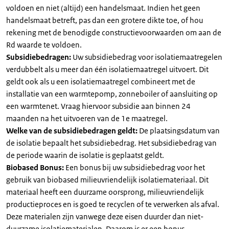
voldoen en niet (altijd) een handelsmaat. Indien het geen
handelsmaat betreft, pas dan een grotere dikte toe, of hou
rekening met de benodigde constructievoorwaarden om aan de
Rd waarde te voldoen.
Subsidiebedragen:
Uw subsidiebedrag voor isolatiemaatregelen
verdubbelt als u meer dan één isolatiemaatregel uitvoert. Dit
geldt ook als u een isolatiemaatregel combineert met de
installatie van een warmtepomp, zonneboiler of aansluiting op
een warmtenet. Vraag hiervoor subsidie aan binnen 24
maanden na het uitvoeren van de 1e maatregel.
Welke van de subsidiebedragen geldt:
De plaatsingsdatum van
de isolatie bepaalt het subsidiebedrag. Het subsidiebedrag van
de periode waarin de isolatie is geplaatst geldt.
Biobased Bonus:
Een bonus bij uw subsidiebedrag voor het
gebruik van biobased milieuvriendelijk isolatiemateriaal. Dit
materiaal heeft een duurzame oorsprong, milieuvriendelijk
productieproces en is goed te recyclen of te verwerken als afval.
Deze materialen zijn vanwege deze eisen duurder dan niet-
duurzame isolatiematerialen. Daarom is er een bonus.