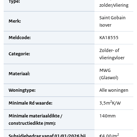
Type:
zolder/vliering
Saint Gobain
Merk:
Isover
Meldcode:
KA18555
Zolder- of
Categorie:
vlieringvloer
MWG
Materiaal:
(Glaswol)
Woningtype:
Alle woningen
2
Minimale Rd waarde:
3,5m
K/W
Minimale materiaaldikte /
140mm
constructiedikte (mm):
2
Subsidiebedrag vanaf 01/01/2026 bij
€4,00/m