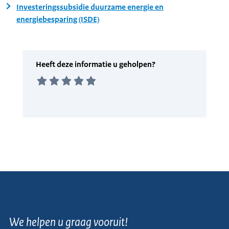
Investeringssubsidie duurzame energie en
energiebesparing (ISDE)
We helpen u graag vooruit!