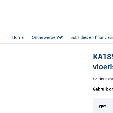
r de
tent
Home
Onderwerpen
Subsidies en financier
KA185
vloeri
De inhoud van 
Gebruik o
Type: