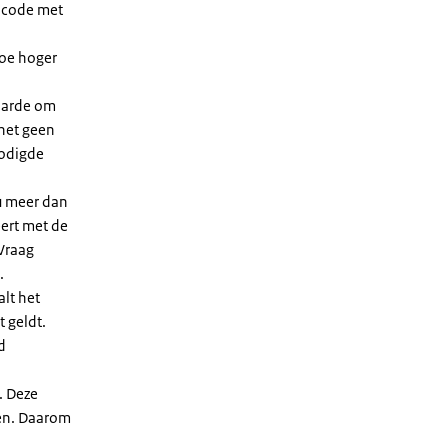
dcode met
Hoe hoger
waarde om
 het geen
nodigde
u meer dan
eert met de
Vraag
.
lt het
t geldt.
d
. Deze
len. Daarom