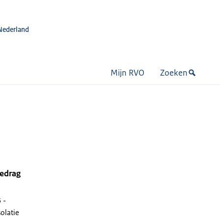
Nederland
Mijn RVO
Zoeken
bedrag
 -
solatie