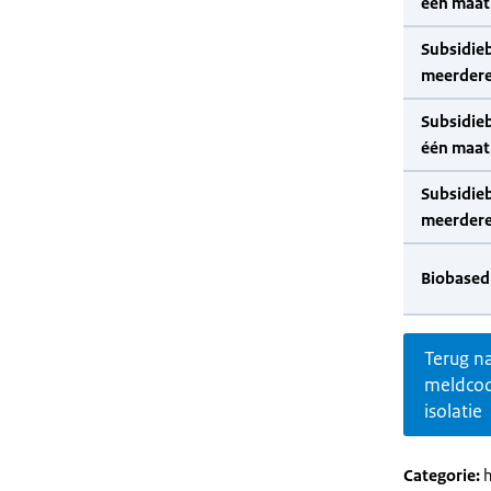
één maat
Subsidie
meerdere
Subsidie
één maat
Subsidie
meerdere
Biobased
Terug n
meldco
isolatie
Categorie:
h