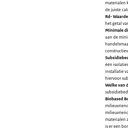
materialen 
de juiste cat
Rd- Waarde
het getal v
Minimale di
aan de mini
handelsmaat
constructie
Subsidiebe
één isolatie
installatie
hiervoor su
Welke van d
subsidiebedr
Biobased B
milieuvriend
milieuvriend
materialen 
is er een bo