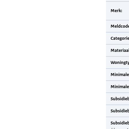
Merk:
Meldcode
Categorie
Materiaal
Woningty
Minimale
Minimale 
Subsidie
Subsidie
Subsidie