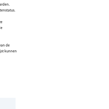
arden.
enstatus.
ze
de
 van de
ijst kunnen