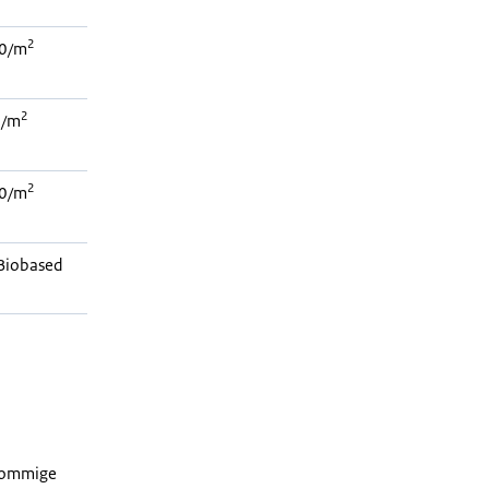
2
0/m
2
 /m
2
0/m
Biobased
 sommige