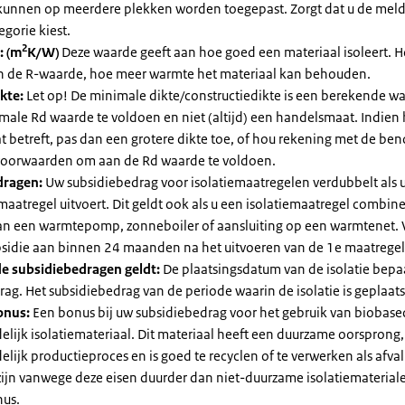
kunnen op meerdere plekken worden toegepast. Zorgt dat u de mel
egorie kiest.
2
: (m
K/W)
Deze waarde geeft aan hoe goed een materiaal isoleert. 
an de R-waarde, hoe meer warmte het materiaal kan behouden.
kte:
Let op! De minimale dikte/constructiedikte is een berekende 
male Rd waarde te voldoen en niet (altijd) een handelsmaat. Indien
 betreft, pas dan een grotere dikte toe, of hou rekening met de be
voorwaarden om aan de Rd waarde te voldoen.
dragen:
Uw subsidiebedrag voor isolatiemaatregelen verdubbelt als 
maatregel uitvoert. Dit geldt ook als u een isolatiemaatregel combin
 van een warmtepomp, zonneboiler of aansluiting op een warmtenet. 
bsidie aan binnen 24 maanden na het uitvoeren van de 1e maatregel
e subsidiebedragen geldt:
De plaatsingsdatum van de isolatie bepaa
ag. Het subsidiebedrag van de periode waarin de isolatie is geplaats
onus:
Een bonus bij uw subsidiebedrag voor het gebruik van biobase
elijk isolatiemateriaal. Dit materiaal heeft een duurzame oorsprong,
elijk productieproces en is goed te recyclen of te verwerken als afval
zijn vanwege deze eisen duurder dan niet-duurzame isolatiemateria
nus.