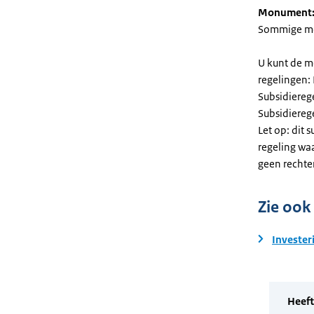
Monument
Sommige mel
U kunt de m
regelingen:
Subsidiereg
Subsidiere
Let op: dit 
regeling wa
geen rechte
Zie ook
Invester