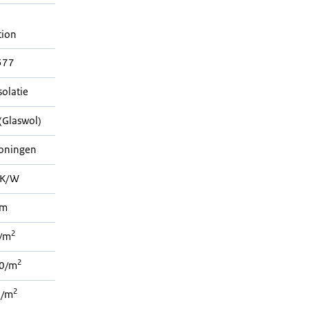
tion
577
solatie
Glaswol)
woningen
K/W
mm
2
/m
2
0/m
2
 /m