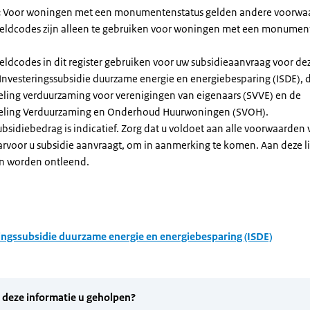
:
Voor woningen met een monumentenstatus gelden andere voorwa
dcodes zijn alleen te gebruiken voor woningen met een monument
eldcodes in dit register gebruiken voor uw subsidieaanvraag voor de
 Investeringssubsidie duurzame energie en energiebesparing (ISDE), 
eling verduurzaming voor verenigingen van eigenaars (SVVE) en de
geling Verduurzaming en Onderhoud Huurwoningen (SVOH).
subsidiebedrag is indicatief. Zorg dat u voldoet aan alle voorwaarden
arvoor u subsidie aanvraagt, om in aanmerking te komen. Aan deze l
n worden ontleend.
ingssubsidie duurzame energie en energiebesparing (ISDE)