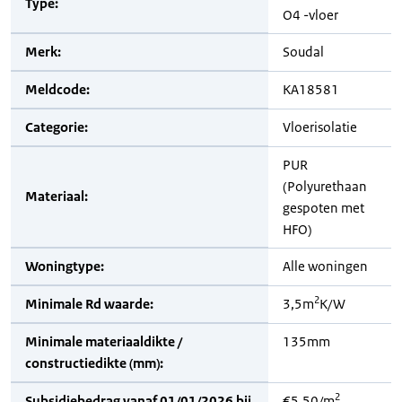
Type:
O4 -vloer
Merk:
Soudal
Meldcode:
KA18581
Categorie:
Vloerisolatie
PUR
(Polyurethaan
Materiaal:
gespoten met
HFO)
Woningtype:
Alle woningen
2
Minimale Rd waarde:
3,5m
K/W
Minimale materiaaldikte /
135mm
constructiedikte (mm):
2
Subsidiebedrag vanaf 01/01/2026 bij
€5,50/m