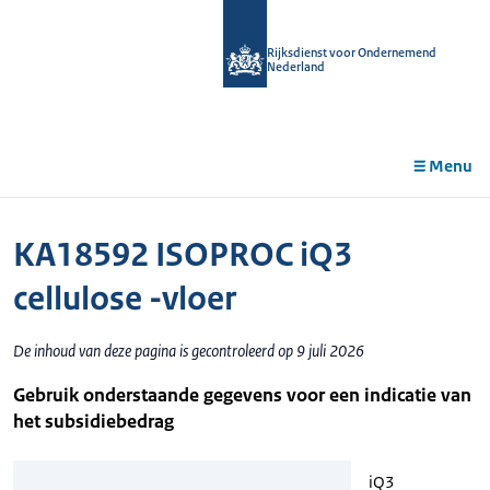
r de
tent
Rijksdienst voor Ondernemend
Nederland
Menu
KA18592 ISOPROC iQ3
cellulose -vloer
De inhoud van deze pagina is gecontroleerd op 9 juli 2026
Gebruik onderstaande gegevens voor een indicatie van
het subsidiebedrag
iQ3