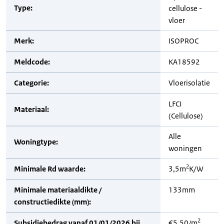
Type:
cellulose -
vloer
Merk:
ISOPROC
Meldcode:
KA18592
Categorie:
Vloerisolatie
LFCI
Materiaal:
(Cellulose)
Alle
Woningtype:
woningen
2
Minimale Rd waarde:
3,5m
K/W
Minimale materiaaldikte /
133mm
constructiedikte (mm):
2
Subsidiebedrag vanaf 01/01/2026 bij
€5,50/m