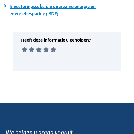
Investeringssubsidie duurzame energie en
energiebesparing (ISDE)
We helpen u graag vooruit!