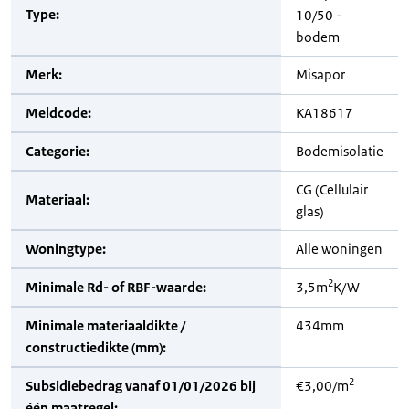
Type:
10/50 -
bodem
Merk:
Misapor
Meldcode:
KA18617
Categorie:
Bodemisolatie
CG (Cellulair
Materiaal:
glas)
Woningtype:
Alle woningen
2
Minimale Rd- of RBF-waarde:
3,5m
K/W
Minimale materiaaldikte /
434mm
constructiedikte (mm):
2
Subsidiebedrag vanaf 01/01/2026 bij
€3,00/m
één maatregel: