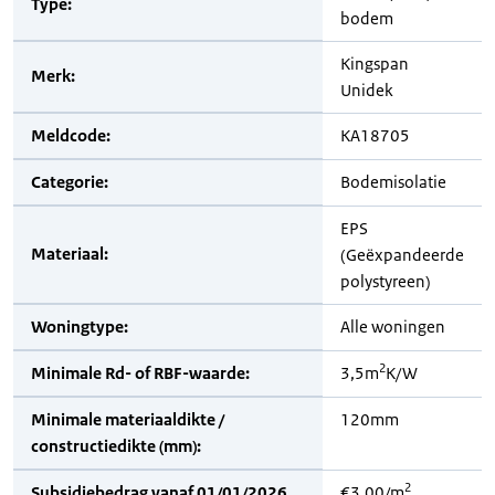
Type:
bodem
Kingspan
Merk:
Unidek
Meldcode:
KA18705
Categorie:
Bodemisolatie
EPS
Materiaal:
(Geëxpandeerde
polystyreen)
Woningtype:
Alle woningen
2
Minimale Rd- of RBF-waarde:
3,5m
K/W
Minimale materiaaldikte /
120mm
constructiedikte (mm):
2
Subsidiebedrag vanaf 01/01/2026
€3,00/m