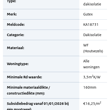
Type:
dakisolatie
Merk:
Gutex
Meldcode:
KA18731
Categorie:
Dakisolatie
WF
Materiaal:
(Houtvezels)
Alle
Woningtype:
woningen
2
Minimale Rd waarde:
3,5m
K/W
Minimale materiaaldikte /
160mm
constructiedikte (mm):
2
Subsidiebedrag vanaf 01/01/2026 bij
€16,25/m
één maatregel: