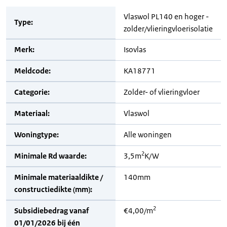
Vlaswol PL140 en hoger -
Type:
zolder/vlieringvloerisolatie
Merk:
Isovlas
Meldcode:
KA18771
Categorie:
Zolder- of vlieringvloer
Materiaal:
Vlaswol
Woningtype:
Alle woningen
2
Minimale Rd waarde:
3,5m
K/W
Minimale materiaaldikte /
140mm
constructiedikte (mm):
2
Subsidiebedrag vanaf
€4,00/m
01/01/2026 bij één