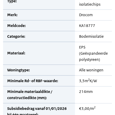
Type:
isolatiechips
Merk:
Drocom
Meldcode:
KA18777
Categorie:
Bodemisolatie
EPS
Materiaal:
(Geëxpandeerde
polystyreen)
Woningtype:
Alle woningen
2
Minimale Rd- of RBF-waarde:
3,5m
K/W
Minimale materiaaldikte /
214mm
constructiedikte (mm):
2
Subsidiebedrag vanaf 01/01/2026
€3,00/m
bij één maatregel: