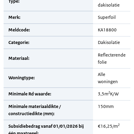
Type:
dakisolatie
Merk:
Superfoil
Meldcode:
KA18800
Categorie:
Dakisolatie
Reflecterende
Materiaal:
folie
Alle
Woningtype:
woningen
2
Minimale Rd waarde:
3,5m
K/W
Minimale materiaaldikte /
150mm
constructiedikte (mm):
2
Subsidiebedrag vanaf 01/01/2026 bij
€16,25/m
één maatregel: