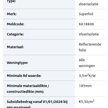
Type:
vloerisolatie
Merk:
Superfoil
Meldcode:
KA18806
Categorie:
Vloerisolatie
Reflecterende
Materiaal:
folie
Alle
Woningtype:
woningen
2
Minimale Rd waarde:
3,5m
K/W
Minimale materiaaldikte /
185mm
constructiedikte (mm):
2
Subsidiebedrag vanaf 01/01/2026 bij
€5,50/m
één maatregel: