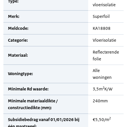
Type:
vloerisolatie
Merk:
Superfoil
Meldcode:
KA18808
Categorie:
Vloerisolatie
Reflecterende
Materiaal:
folie
Alle
Woningtype:
woningen
2
Minimale Rd waarde:
3,5m
K/W
Minimale materiaaldikte /
240mm
constructiedikte (mm):
2
Subsidiebedrag vanaf 01/01/2026 bij
€5,50/m
één maatregel: