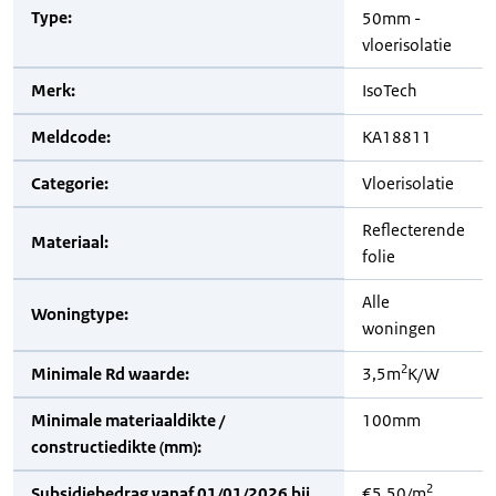
Type:
50mm -
vloerisolatie
Merk:
IsoTech
Meldcode:
KA18811
Categorie:
Vloerisolatie
Reflecterende
Materiaal:
folie
Alle
Woningtype:
woningen
2
Minimale Rd waarde:
3,5m
K/W
Minimale materiaaldikte /
100mm
constructiedikte (mm):
2
Subsidiebedrag vanaf 01/01/2026 bij
€5,50/m