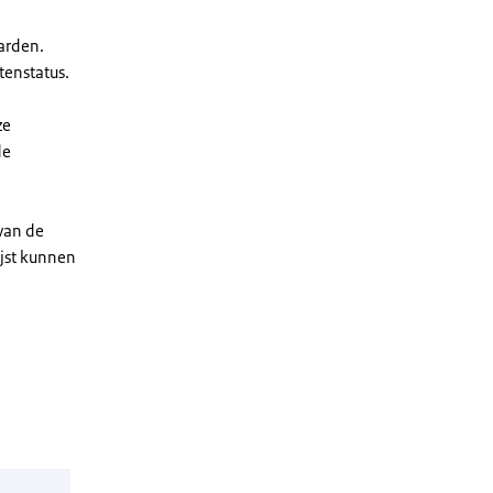
arden.
enstatus.
ze
de
 van de
ijst kunnen