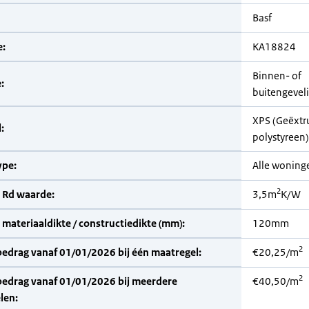
Basf
:
KA18824
Binnen- of
:
buitengeveli
XPS (Geëxtr
:
polystyreen)
pe:
Alle woning
2
 Rd waarde:
3,5m
K/W
materiaaldikte / constructiedikte (mm):
120mm
2
bedrag vanaf 01/01/2026 bij één maatregel:
€20,25/m
2
bedrag vanaf 01/01/2026 bij meerdere
€40,50/m
len: