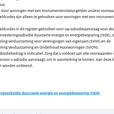
nus.
:
Voor woningen met een monumentenstatus gelden andere voorwa
dcodes zijn alleen te gebruiken voor woningen met een monument
eldcodes in dit register gebruiken voor uw subsidieaanvraag voor de
 Investeringssubsidie duurzame energie en energiebesparing (ISDE), 
eling verduurzaming voor verenigingen van eigenaars (SVVE) en de
geling Verduurzaming en Onderhoud Huurwoningen (SVOH).
subsidiebedrag is indicatief. Zorg dat u voldoet aan alle voorwaarden
arvoor u subsidie aanvraagt, om in aanmerking te komen. Aan deze l
n worden ontleend.
ingssubsidie duurzame energie en energiebesparing (ISDE)