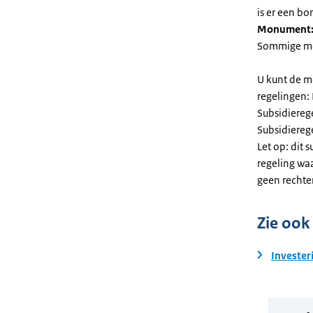
is er een bo
Monument
Sommige mel
U kunt de m
regelingen:
Subsidiereg
Subsidiere
Let op: dit 
regeling wa
geen rechte
Zie ook
Invester