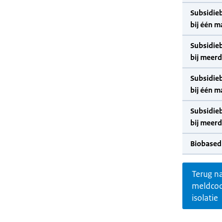
Subsidie
bij één m
Subsidie
bij meer
Subsidie
bij één m
Subsidie
bij meer
Biobased
Terug n
meldco
isolatie