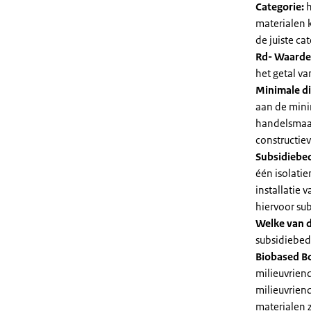
Categorie:
h
materialen 
de juiste cat
Rd- Waarde
het getal v
Minimale di
aan de mini
handelsmaat
constructie
Subsidiebe
één isolatie
installatie
hiervoor su
Welke van d
subsidiebedr
Biobased B
milieuvriend
milieuvriend
materialen 