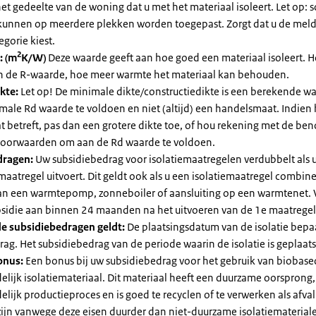
et gedeelte van de woning dat u met het materiaal isoleert. Let op:
kunnen op meerdere plekken worden toegepast. Zorgt dat u de mel
egorie kiest.
2
: (m
K/W)
Deze waarde geeft aan hoe goed een materiaal isoleert. 
an de R-waarde, hoe meer warmte het materiaal kan behouden.
kte:
Let op! De minimale dikte/constructiedikte is een berekende 
male Rd waarde te voldoen en niet (altijd) een handelsmaat. Indien
 betreft, pas dan een grotere dikte toe, of hou rekening met de be
voorwaarden om aan de Rd waarde te voldoen.
dragen:
Uw subsidiebedrag voor isolatiemaatregelen verdubbelt als 
maatregel uitvoert. Dit geldt ook als u een isolatiemaatregel combin
 van een warmtepomp, zonneboiler of aansluiting op een warmtenet. 
bsidie aan binnen 24 maanden na het uitvoeren van de 1e maatregel
e subsidiebedragen geldt:
De plaatsingsdatum van de isolatie bepaa
ag. Het subsidiebedrag van de periode waarin de isolatie is geplaats
onus:
Een bonus bij uw subsidiebedrag voor het gebruik van biobase
elijk isolatiemateriaal. Dit materiaal heeft een duurzame oorsprong,
elijk productieproces en is goed te recyclen of te verwerken als afval
zijn vanwege deze eisen duurder dan niet-duurzame isolatiemateria