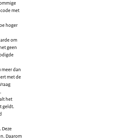
 sommige
dcode met
Hoe hoger
waarde om
 het geen
nodigde
u meer dan
eert met de
Vraag
.
lt het
t geldt.
d
. Deze
len. Daarom