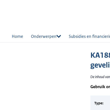
r de
tent
Home
Onderwerpen
Subsidies en financier
KA188
geveli
De inhoud van 
Gebruik o
Type: