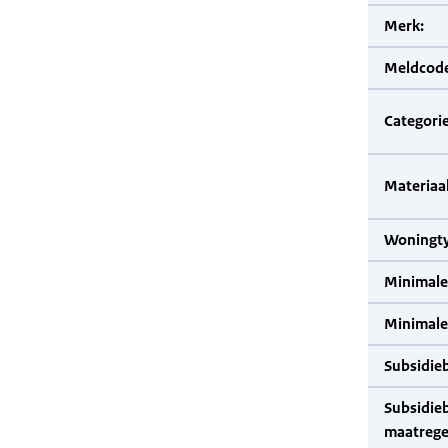
Merk:
Meldcode
Categorie
Materiaal
Woningty
Minimale
Minimale 
Subsidie
Subsidie
maatrege