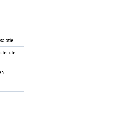
solatie
udeerde
en