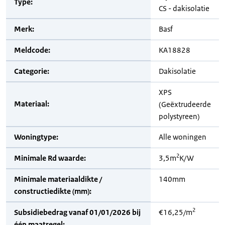
Type:
CS - dakisolatie
Merk:
Basf
Meldcode:
KA18828
Categorie:
Dakisolatie
XPS
Materiaal:
(Geëxtrudeerde
polystyreen)
Woningtype:
Alle woningen
2
Minimale Rd waarde:
3,5m
K/W
Minimale materiaaldikte /
140mm
constructiedikte (mm):
2
Subsidiebedrag vanaf 01/01/2026 bij
€16,25/m
één maatregel: