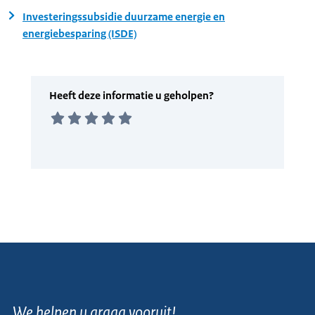
Investeringssubsidie duurzame energie en
energiebesparing (ISDE)
We helpen u graag vooruit!