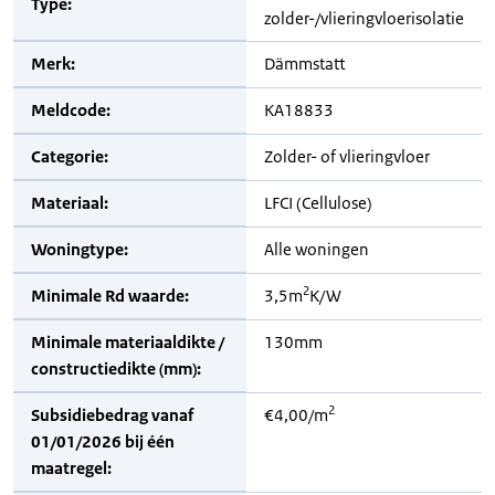
Type:
zolder-/vlieringvloerisolatie
Merk:
Dämmstatt
Meldcode:
KA18833
Categorie:
Zolder- of vlieringvloer
Materiaal:
LFCI (Cellulose)
Woningtype:
Alle woningen
2
Minimale Rd waarde:
3,5m
K/W
Minimale materiaaldikte /
130mm
constructiedikte (mm):
2
Subsidiebedrag vanaf
€4,00/m
01/01/2026 bij één
maatregel: