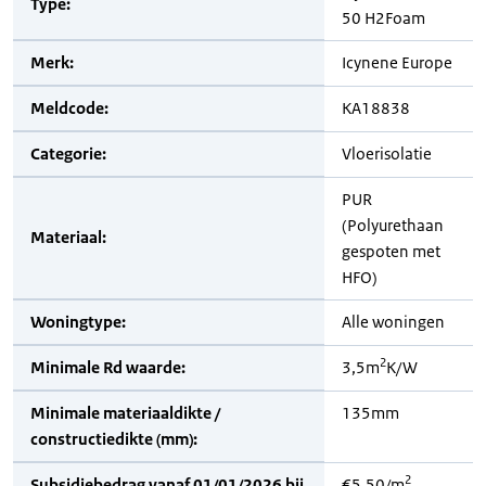
Type:
50 H2Foam
Merk:
Icynene Europe
Meldcode:
KA18838
Categorie:
Vloerisolatie
PUR
(Polyurethaan
Materiaal:
gespoten met
HFO)
Woningtype:
Alle woningen
2
Minimale Rd waarde:
3,5m
K/W
Minimale materiaaldikte /
135mm
constructiedikte (mm):
2
Subsidiebedrag vanaf 01/01/2026 bij
€5,50/m