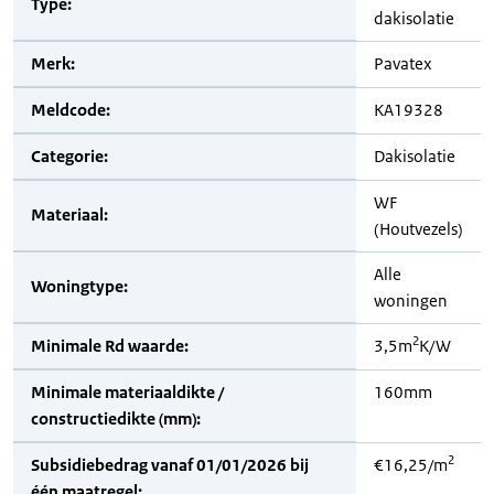
Type:
dakisolatie
Merk:
Pavatex
Meldcode:
KA19328
Categorie:
Dakisolatie
WF
Materiaal:
(Houtvezels)
Alle
Woningtype:
woningen
2
Minimale Rd waarde:
3,5m
K/W
Minimale materiaaldikte /
160mm
constructiedikte (mm):
2
Subsidiebedrag vanaf 01/01/2026 bij
€16,25/m
één maatregel: