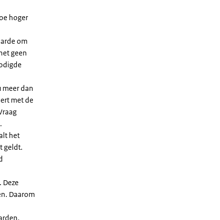
Hoe hoger
waarde om
 het geen
nodigde
u meer dan
eert met de
Vraag
.
lt het
t geldt.
d
. Deze
len. Daarom
arden.