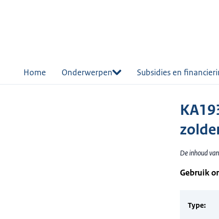
r de
tent
Home
Onderwerpen
Subsidies en financier
KA193
zolder
De inhoud van 
Gebruik o
Type: