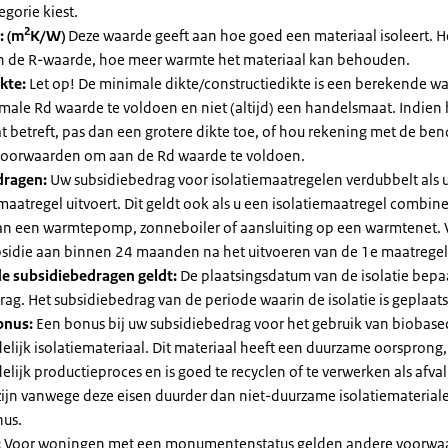
egorie kiest.
2
: (m
K/W)
Deze waarde geeft aan hoe goed een materiaal isoleert. 
an de R-waarde, hoe meer warmte het materiaal kan behouden.
kte:
Let op! De minimale dikte/constructiedikte is een berekende 
male Rd waarde te voldoen en niet (altijd) een handelsmaat. Indien
 betreft, pas dan een grotere dikte toe, of hou rekening met de be
voorwaarden om aan de Rd waarde te voldoen.
dragen:
Uw subsidiebedrag voor isolatiemaatregelen verdubbelt als 
maatregel uitvoert. Dit geldt ook als u een isolatiemaatregel combin
 van een warmtepomp, zonneboiler of aansluiting op een warmtenet. 
bsidie aan binnen 24 maanden na het uitvoeren van de 1e maatregel
e subsidiebedragen geldt:
De plaatsingsdatum van de isolatie bepaa
ag. Het subsidiebedrag van de periode waarin de isolatie is geplaats
onus:
Een bonus bij uw subsidiebedrag voor het gebruik van biobase
elijk isolatiemateriaal. Dit materiaal heeft een duurzame oorsprong,
elijk productieproces en is goed te recyclen of te verwerken als afval
zijn vanwege deze eisen duurder dan niet-duurzame isolatiemateria
nus.
:
Voor woningen met een monumentenstatus gelden andere voorwa