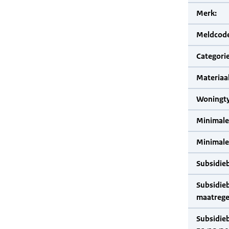
Merk:
Meldcode
Categorie
Materiaal
Woningty
Minimale
Minimale 
Subsidie
Subsidie
maatrege
Subsidie