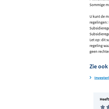
Sommige mel
U kunt de m
regelingen:
Subsidiereg
Subsidiere
Let op: dit 
regeling wa
geen rechte
Zie ook
Invester