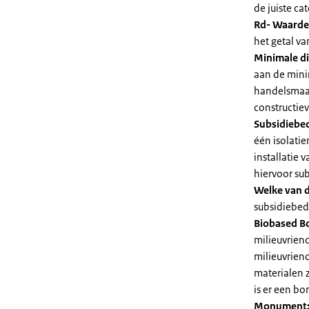
de juiste cat
Rd- Waarde
het getal v
Minimale di
aan de mini
handelsmaat
constructie
Subsidiebe
één isolatie
installatie
hiervoor su
Welke van d
subsidiebedr
Biobased B
milieuvriend
milieuvriend
materialen 
is er een bo
Monument