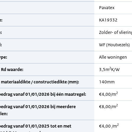
Pavatex
:
KA19332
:
Zolder- of vlieri
:
WF (Houtvezels)
pe:
Alle woningen
2
 Rd waarde:
3,5m
K/W
materiaaldikte / constructiedikte (mm):
140mm
2
bedrag vanaf 01/01/2026 bij één maatregel:
€4,00/m
2
bedrag vanaf 01/01/2026 bij meerdere
€8,00/m
len:
2
bedrag vanaf 01/01/2025 tot en met
€4,00 /m