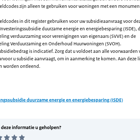
dcodes zijn alleen te gebruiken voor woningen met een monument
eldcodes in dit register gebruiken voor uw subsidieaanvraag voor de
 Investeringssubsidie duurzame energie en energiebesparing (ISDE), 
eling verduurzaming voor verenigingen van eigenaars (SVVE) en de
geling Verduurzaming en Onderhoud Huurwoningen (SVOH).
subsidiebedrag is indicatief. Zorg dat u voldoet aan alle voorwaarden
arvoor u subsidie aanvraagt, om in aanmerking te komen. Aan deze l
n worden ontleend.
ingssubsidie duurzame energie en energiebesparing (ISDE)