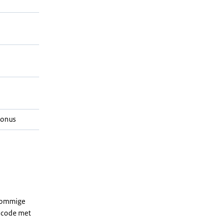
Bonus
 sommige
dcode met