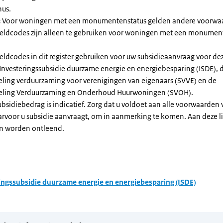
nus.
:
Voor woningen met een monumentenstatus gelden andere voorwa
dcodes zijn alleen te gebruiken voor woningen met een monument
eldcodes in dit register gebruiken voor uw subsidieaanvraag voor de
 Investeringssubsidie duurzame energie en energiebesparing (ISDE), 
eling verduurzaming voor verenigingen van eigenaars (SVVE) en de
geling Verduurzaming en Onderhoud Huurwoningen (SVOH).
subsidiebedrag is indicatief. Zorg dat u voldoet aan alle voorwaarden
arvoor u subsidie aanvraagt, om in aanmerking te komen. Aan deze l
n worden ontleend.
ingssubsidie duurzame energie en energiebesparing (ISDE)