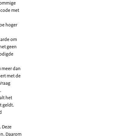
 sommige
dcode met
Hoe hoger
waarde om
 het geen
nodigde
u meer dan
eert met de
Vraag
.
lt het
t geldt.
d
. Deze
len. Daarom