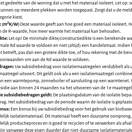
et gedeelte van de woning dat u met het materiaal isoleert. Let op:
kunnen op meerdere plekken worden toegepast. Zorgt dat u de mel
egorie kiest.
2
: (m
K/W)
Deze waarde geeft aan hoe goed een materiaal isoleert. 
an de R-waarde, hoe meer warmte het materiaal kan behouden.
kte:
Let op! De minimale dikte/constructiedikte is een berekende 
male Rd waarde te voldoen en niet (altijd) een handelsmaat. Indien
 betreft, pas dan een grotere dikte toe, of hou rekening met de be
voorwaarden om aan de Rd waarde te voldoen.
dragen:
Uw subsidiebedrag voor isolatiemaatregelen verdubbelt als 
maatregel uitvoert. Dit geldt ook als u een isolatiemaatregel combin
 van een warmtepomp, zonneboiler of aansluiting op een warmtenet. 
bsidie aan binnen 24 maanden na het uitvoeren van de 1e maatregel
e subsidiebedragen geldt:
De plaatsingsdatum van de isolatie bepaa
ag. Het subsidiebedrag van de periode waarin de isolatie is geplaats
onus:
Een bonus bij uw subsidiebedrag voor het gebruik van biobase
elijk isolatiemateriaal. Dit materiaal heeft een duurzame oorsprong,
elijk productieproces en is goed te recyclen of te verwerken als afval
zijn vanwege deze eisen duurder dan niet-duurzame isolatiemateria