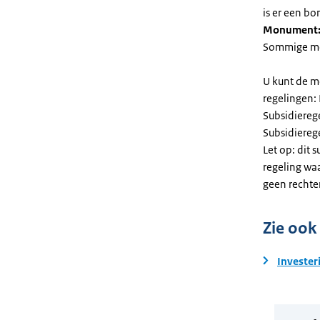
is er een bo
Monument
Sommige mel
U kunt de m
regelingen:
Subsidiereg
Subsidiere
Let op: dit 
regeling wa
geen rechte
Zie ook
Invester