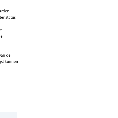
arden.
enstatus.
ze
de
 van de
ijst kunnen