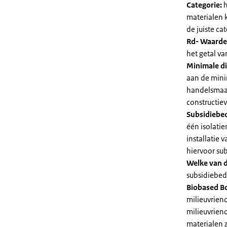
Categorie:
h
materialen 
de juiste cat
Rd- Waarde
het getal v
Minimale di
aan de mini
handelsmaat
constructie
Subsidiebe
één isolatie
installatie
hiervoor su
Welke van d
subsidiebedr
Biobased B
milieuvriend
milieuvriend
materialen 