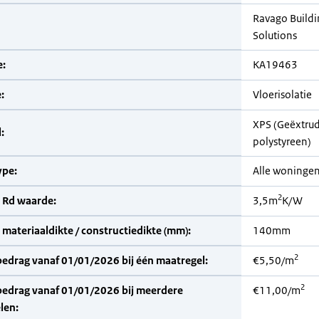
Ravago Buildi
Solutions
:
KA19463
:
Vloerisolatie
XPS (Geëxtru
:
polystyreen)
pe:
Alle woninge
2
 Rd waarde:
3,5m
K/W
materiaaldikte / constructiedikte (mm):
140mm
2
bedrag vanaf 01/01/2026 bij één maatregel:
€5,50/m
2
bedrag vanaf 01/01/2026 bij meerdere
€11,00/m
len: