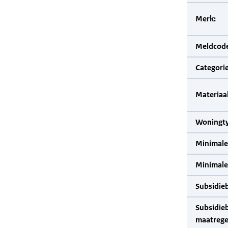
Merk:
Meldcode
Categorie
Materiaal
Woningty
Minimale
Minimale 
Subsidie
Subsidie
maatrege