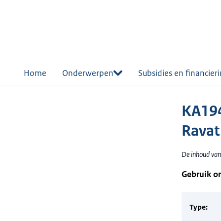
r de
tent
Home
Onderwerpen
Subsidies en financier
KA194
Ravat
De inhoud van 
Gebruik o
Type: