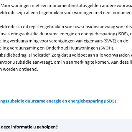
:
Voor woningen met een monumentenstatus gelden andere voorwa
dcodes zijn alleen te gebruiken voor woningen met een monument
eldcodes in dit register gebruiken voor uw subsidieaanvraag voor de
 Investeringssubsidie duurzame energie en energiebesparing (ISDE), 
eling verduurzaming voor verenigingen van eigenaars (SVVE) en de
geling Verduurzaming en Onderhoud Huurwoningen (SVOH).
subsidiebedrag is indicatief. Zorg dat u voldoet aan alle voorwaarden
arvoor u subsidie aanvraagt, om in aanmerking te komen. Aan deze l
n worden ontleend.
ingssubsidie duurzame energie en energiebesparing (ISDE)