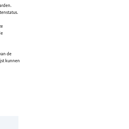
arden.
enstatus.
ze
de
 van de
ijst kunnen