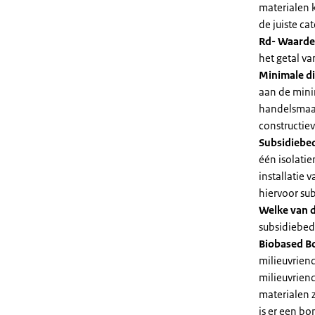
materialen 
de juiste cat
Rd- Waarde
het getal v
Minimale di
aan de mini
handelsmaat
constructie
Subsidiebe
één isolatie
installatie
hiervoor su
Welke van d
subsidiebedr
Biobased B
milieuvriend
milieuvriend
materialen 
is er een bo