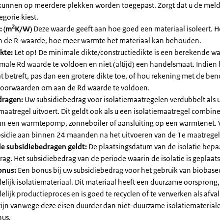
kunnen op meerdere plekken worden toegepast. Zorgt dat u de mel
egorie kiest.
2
: (m
K/W)
Deze waarde geeft aan hoe goed een materiaal isoleert. 
an de R-waarde, hoe meer warmte het materiaal kan behouden.
kte:
Let op! De minimale dikte/constructiedikte is een berekende 
male Rd waarde te voldoen en niet (altijd) een handelsmaat. Indien
 betreft, pas dan een grotere dikte toe, of hou rekening met de be
voorwaarden om aan de Rd waarde te voldoen.
dragen:
Uw subsidiebedrag voor isolatiemaatregelen verdubbelt als 
maatregel uitvoert. Dit geldt ook als u een isolatiemaatregel combin
 van een warmtepomp, zonneboiler of aansluiting op een warmtenet. 
bsidie aan binnen 24 maanden na het uitvoeren van de 1e maatregel
e subsidiebedragen geldt:
De plaatsingsdatum van de isolatie bepaa
ag. Het subsidiebedrag van de periode waarin de isolatie is geplaats
onus:
Een bonus bij uw subsidiebedrag voor het gebruik van biobase
elijk isolatiemateriaal. Dit materiaal heeft een duurzame oorsprong,
elijk productieproces en is goed te recyclen of te verwerken als afval
zijn vanwege deze eisen duurder dan niet-duurzame isolatiemateria
nus.