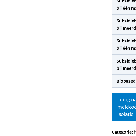
Subsidie
bij één m
Subsidie
bij meer
Subsidie
bij één m
Subsidie
bij meer
Biobased
Terug n
meldco
isolatie
Categorie:
h