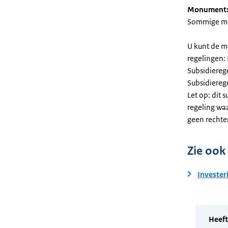
Monument
Sommige mel
U kunt de m
regelingen:
Subsidiereg
Subsidiere
Let op: dit 
regeling wa
geen rechte
Zie ook
Invester