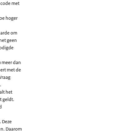
dcode met
Hoe hoger
waarde om
 het geen
nodigde
u meer dan
eert met de
Vraag
.
lt het
t geldt.
d
. Deze
len. Daarom