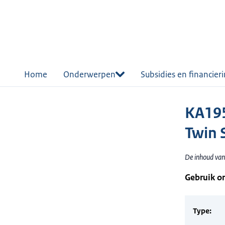
r de
tent
Home
Onderwerpen
Subsidies en financier
KA195
Twin 
De inhoud van 
Gebruik o
Type: