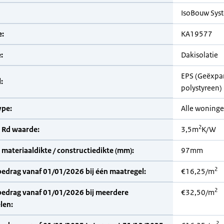
IsoBouw Sys
:
KA19577
:
Dakisolatie
EPS (Geëxpa
:
polystyreen)
pe:
Alle woning
2
 Rd waarde:
3,5m
K/W
materiaaldikte / constructiedikte (mm):
97mm
2
bedrag vanaf 01/01/2026 bij één maatregel:
€16,25/m
2
bedrag vanaf 01/01/2026 bij meerdere
€32,50/m
len:
2