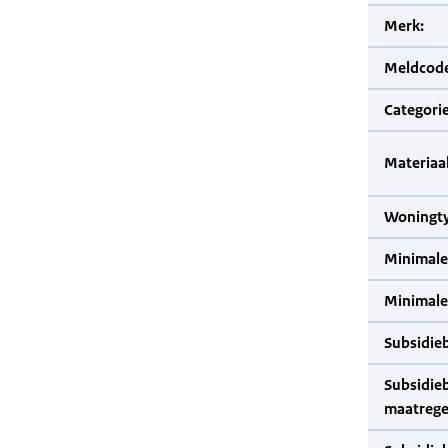
Merk:
Meldcode
Categorie
Materiaal
Woningty
Minimale
Minimale 
Subsidie
Subsidie
maatrege