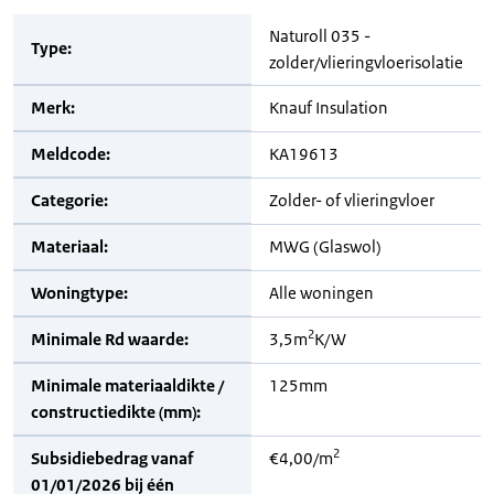
Naturoll 035 -
Type:
zolder/vlieringvloerisolatie
Merk:
Knauf Insulation
Meldcode:
KA19613
Categorie:
Zolder- of vlieringvloer
Materiaal:
MWG (Glaswol)
Woningtype:
Alle woningen
2
Minimale Rd waarde:
3,5m
K/W
Minimale materiaaldikte /
125mm
constructiedikte (mm):
2
Subsidiebedrag vanaf
€4,00/m
01/01/2026 bij één