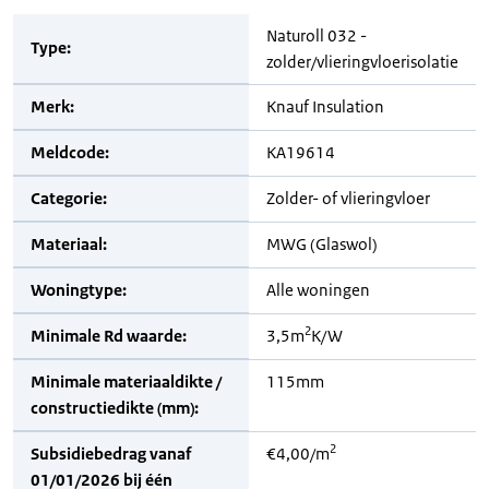
Naturoll 032 -
Type:
zolder/vlieringvloerisolatie
Merk:
Knauf Insulation
Meldcode:
KA19614
Categorie:
Zolder- of vlieringvloer
Materiaal:
MWG (Glaswol)
Woningtype:
Alle woningen
2
Minimale Rd waarde:
3,5m
K/W
Minimale materiaaldikte /
115mm
constructiedikte (mm):
2
Subsidiebedrag vanaf
€4,00/m
01/01/2026 bij één