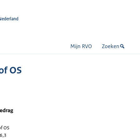
Nederland
Mijn RVO
Zoeken
of OS
bedrag
of OS
/6,3