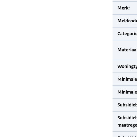
Merk:
Meldcode
Categorie
Materiaal
Woningty
Minimale
Minimale 
Subsidie
Subsidie
maatrege