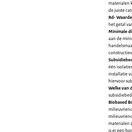
materialen 
de juiste cat
Rd- Waarde
het getal v
Minimale di
aan de mini
handelsmaat
constructie
Subsidiebe
één isolatie
installatie
hiervoor su
Welke van d
subsidiebedr
Biobased B
milieuvriend
milieuvriend
materialen 
is er een bo