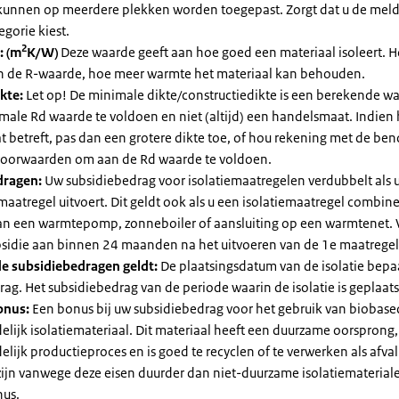
kunnen op meerdere plekken worden toegepast. Zorgt dat u de mel
egorie kiest.
2
: (m
K/W)
Deze waarde geeft aan hoe goed een materiaal isoleert. 
an de R-waarde, hoe meer warmte het materiaal kan behouden.
kte:
Let op! De minimale dikte/constructiedikte is een berekende 
male Rd waarde te voldoen en niet (altijd) een handelsmaat. Indien
 betreft, pas dan een grotere dikte toe, of hou rekening met de be
voorwaarden om aan de Rd waarde te voldoen.
dragen:
Uw subsidiebedrag voor isolatiemaatregelen verdubbelt als 
maatregel uitvoert. Dit geldt ook als u een isolatiemaatregel combin
 van een warmtepomp, zonneboiler of aansluiting op een warmtenet. 
bsidie aan binnen 24 maanden na het uitvoeren van de 1e maatregel
e subsidiebedragen geldt:
De plaatsingsdatum van de isolatie bepaa
ag. Het subsidiebedrag van de periode waarin de isolatie is geplaats
onus:
Een bonus bij uw subsidiebedrag voor het gebruik van biobase
elijk isolatiemateriaal. Dit materiaal heeft een duurzame oorsprong,
elijk productieproces en is goed te recyclen of te verwerken als afval
zijn vanwege deze eisen duurder dan niet-duurzame isolatiemateria
nus.