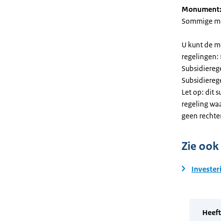
Monument
Sommige mel
U kunt de m
regelingen:
Subsidiereg
Subsidiere
Let op: dit 
regeling wa
geen rechte
Zie ook
Invester