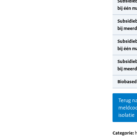
Subsidie
bij één m
Subsidie
bij meer
Subsidie
bij één m
Subsidie
bij meer
Biobased
Terug n
meldco
isolatie
Categorie:
h