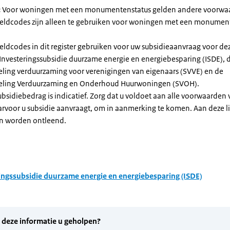
:
Voor woningen met een monumentenstatus gelden andere voorwa
dcodes zijn alleen te gebruiken voor woningen met een monument
eldcodes in dit register gebruiken voor uw subsidieaanvraag voor de
 Investeringssubsidie duurzame energie en energiebesparing (ISDE), 
eling verduurzaming voor verenigingen van eigenaars (SVVE) en de
geling Verduurzaming en Onderhoud Huurwoningen (SVOH).
subsidiebedrag is indicatief. Zorg dat u voldoet aan alle voorwaarden
arvoor u subsidie aanvraagt, om in aanmerking te komen. Aan deze l
n worden ontleend.
ingssubsidie duurzame energie en energiebesparing (ISDE)