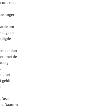
dcode met
Hoe hoger
waarde om
 het geen
nodigde
u meer dan
eert met de
Vraag
.
lt het
t geldt.
d
. Deze
len. Daarom