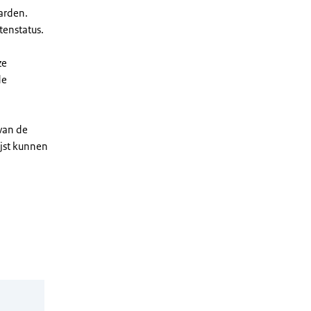
arden.
enstatus.
ze
de
 van de
ijst kunnen