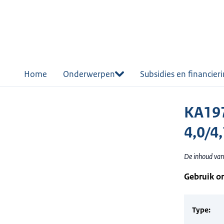
r de
tent
Home
Onderwerpen
Subsidies en financier
KA197
4,0/4,
De inhoud van 
Gebruik o
Type: