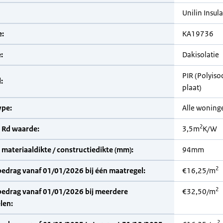
Unilin Insul
:
KA19736
:
Dakisolatie
PIR (Polyiso
:
plaat)
pe:
Alle woning
2
 Rd waarde:
3,5m
K/W
materiaaldikte / constructiedikte (mm):
94mm
2
bedrag vanaf 01/01/2026 bij één maatregel:
€16,25/m
2
bedrag vanaf 01/01/2026 bij meerdere
€32,50/m
len:
2