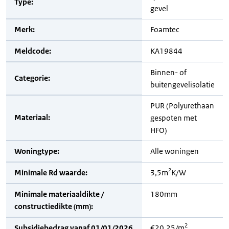
Type:
gevel
Merk:
Foamtec
Meldcode:
KA19844
Binnen- of
Categorie:
buitengevelisolatie
PUR (Polyurethaan
Materiaal:
gespoten met
HFO)
Woningtype:
Alle woningen
2
Minimale Rd waarde:
3,5m
K/W
Minimale materiaaldikte /
180mm
constructiedikte (mm):
2
Subsidiebedrag vanaf 01/01/2026
€20,25/m