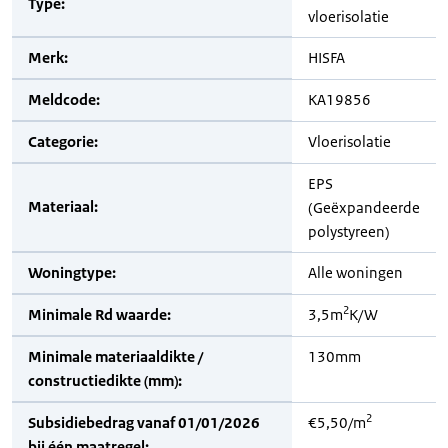
Type:
vloerisolatie
Merk:
HISFA
Meldcode:
KA19856
Categorie:
Vloerisolatie
EPS
Materiaal:
(Geëxpandeerde
polystyreen)
Woningtype:
Alle woningen
2
Minimale Rd waarde:
3,5m
K/W
Minimale materiaaldikte /
130mm
constructiedikte (mm):
2
Subsidiebedrag vanaf 01/01/2026
€5,50/m
bij één maatregel: