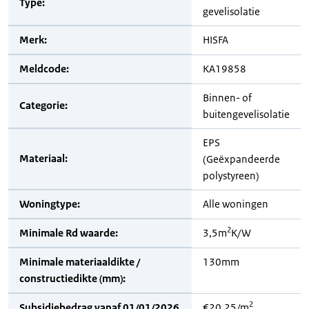
Type:
gevelisolatie
Merk:
HISFA
Meldcode:
KA19858
Binnen- of
Categorie:
buitengevelisolatie
EPS
Materiaal:
(Geëxpandeerde
polystyreen)
Woningtype:
Alle woningen
2
Minimale Rd waarde:
3,5m
K/W
Minimale materiaaldikte /
130mm
constructiedikte (mm):
2
Subsidiebedrag vanaf 01/01/2026
€20,25/m