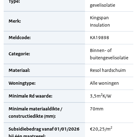
Type:
gevelisolatie
Kingspan
Merk:
Insulation
Meldcode:
KA19898
Binnen- of
Categorie:
buitengevelisolatie
Materiaal:
Resol hardschuim
Woningtype:
Alle woningen
2
Minimale Rd waarde:
3,5m
K/W
Minimale materiaaldikte /
70mm
constructiedikte (mm):
2
Subsidiebedrag vanaf 01/01/2026
€20,25/m
bij één maatregel: