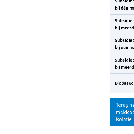
Subsidie
bij één m
Subsidie
bij meer
Subsidie
bij één m
Subsidie
bij meer
Biobased
Terug n
meldco
isolatie