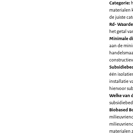
Categorie:
h
materialen 
de juiste cat
Rd- Waarde
het getal v
Minimale di
aan de mini
handelsmaat
constructie
Subsidiebe
één isolatie
installatie
hiervoor su
Welke van d
subsidiebedr
Biobased B
milieuvriend
milieuvriend
materialen 