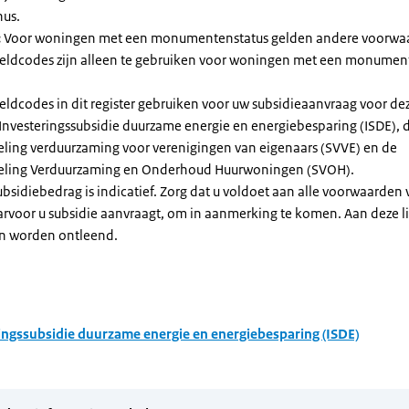
nus.
:
Voor woningen met een monumentenstatus gelden andere voorwa
dcodes zijn alleen te gebruiken voor woningen met een monument
eldcodes in dit register gebruiken voor uw subsidieaanvraag voor de
 Investeringssubsidie duurzame energie en energiebesparing (ISDE), 
eling verduurzaming voor verenigingen van eigenaars (SVVE) en de
geling Verduurzaming en Onderhoud Huurwoningen (SVOH).
subsidiebedrag is indicatief. Zorg dat u voldoet aan alle voorwaarden
arvoor u subsidie aanvraagt, om in aanmerking te komen. Aan deze l
n worden ontleend.
ingssubsidie duurzame energie en energiebesparing (ISDE)