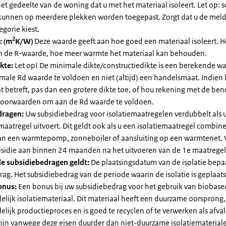
et gedeelte van de woning dat u met het materiaal isoleert. Let op:
kunnen op meerdere plekken worden toegepast. Zorgt dat u de mel
egorie kiest.
2
: (m
K/W)
Deze waarde geeft aan hoe goed een materiaal isoleert. 
an de R-waarde, hoe meer warmte het materiaal kan behouden.
kte:
Let op! De minimale dikte/constructiedikte is een berekende 
male Rd waarde te voldoen en niet (altijd) een handelsmaat. Indien
 betreft, pas dan een grotere dikte toe, of hou rekening met de be
voorwaarden om aan de Rd waarde te voldoen.
dragen:
Uw subsidiebedrag voor isolatiemaatregelen verdubbelt als 
maatregel uitvoert. Dit geldt ook als u een isolatiemaatregel combin
 van een warmtepomp, zonneboiler of aansluiting op een warmtenet. 
bsidie aan binnen 24 maanden na het uitvoeren van de 1e maatregel
e subsidiebedragen geldt:
De plaatsingsdatum van de isolatie bepaa
ag. Het subsidiebedrag van de periode waarin de isolatie is geplaats
onus:
Een bonus bij uw subsidiebedrag voor het gebruik van biobase
elijk isolatiemateriaal. Dit materiaal heeft een duurzame oorsprong,
elijk productieproces en is goed te recyclen of te verwerken als afval
zijn vanwege deze eisen duurder dan niet-duurzame isolatiemateria