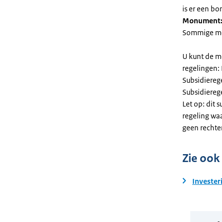
is er een bo
Monument
Sommige mel
U kunt de m
regelingen:
Subsidiereg
Subsidiere
Let op: dit 
regeling wa
geen rechte
Zie ook
Invester