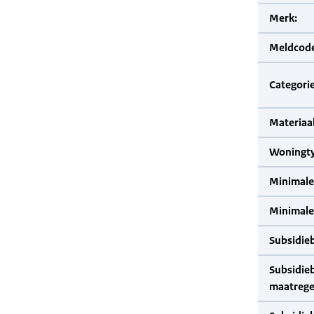
Merk:
Meldcode
Categorie
Materiaal
Woningty
Minimale
Minimale 
Subsidie
Subsidie
maatrege