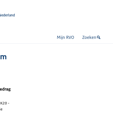
Nederland
Mijn RVO
Zoeken
rm
bedrag
 K20 -
ie