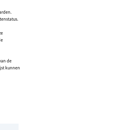
arden.
enstatus.
ze
de
 van de
ijst kunnen