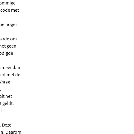
 sommige
dcode met
Hoe hoger
waarde om
 het geen
nodigde
u meer dan
eert met de
Vraag
.
lt het
t geldt.
d
. Deze
len. Daarom