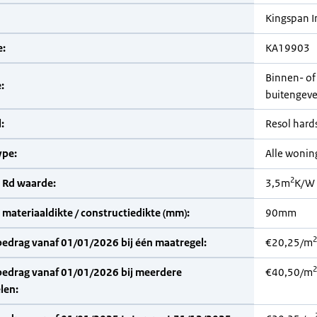
Kingspan I
:
KA19903
Binnen- of
:
buitengevel
:
Resol har
pe:
Alle woni
2
 Rd waarde:
3,5m
K/W
materiaaldikte / constructiedikte (mm):
90mm
2
bedrag vanaf 01/01/2026 bij één maatregel:
€20,25/m
2
bedrag vanaf 01/01/2026 bij meerdere
€40,50/m
len: