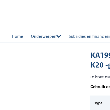
r de
tent
Home
Onderwerpen
Subsidies en financier
KA199
K20 -
De inhoud van 
Gebruik o
Type: