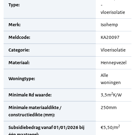
Type:
-
vloerisolatie
Merk:
Isohemp
Meldcode:
KA20097
Categorie:
Vloerisolatie
Materiaal:
Hennepvezel
Alle
Woningtype:
woningen
2
Minimale Rd waarde:
3,5m
K/W
Minimale materiaaldikte /
250mm
constructiedikte (mm):
2
Subsidiebedrag vanaf 01/01/2026 bij
€5,50/m
één maatregel: