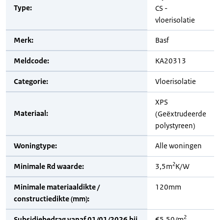
Type:
CS -
vloerisolatie
Merk:
Basf
Meldcode:
KA20313
Categorie:
Vloerisolatie
XPS
Materiaal:
(Geëxtrudeerde
polystyreen)
Woningtype:
Alle woningen
2
Minimale Rd waarde:
3,5m
K/W
Minimale materiaaldikte /
120mm
constructiedikte (mm):
2
Subsidiebedrag vanaf 01/01/2026 bij
€5,50/m