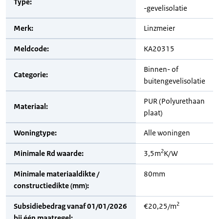
Type:
-gevelisolatie
Merk:
Linzmeier
Meldcode:
KA20315
Binnen- of
Categorie:
buitengevelisolatie
PUR (Polyurethaan
Materiaal:
plaat)
Woningtype:
Alle woningen
2
Minimale Rd waarde:
3,5m
K/W
Minimale materiaaldikte /
80mm
constructiedikte (mm):
2
Subsidiebedrag vanaf 01/01/2026
€20,25/m
bij één maatregel: