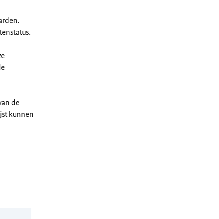
arden.
enstatus.
ze
de
 van de
ijst kunnen