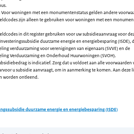
nus.
:
Voor woningen met een monumentenstatus gelden andere voorwa
dcodes zijn alleen te gebruiken voor woningen met een monument
eldcodes in dit register gebruiken voor uw subsidieaanvraag voor de
 Investeringssubsidie duurzame energie en energiebesparing (ISDE), 
eling verduurzaming voor verenigingen van eigenaars (SVVE) en de
geling Verduurzaming en Onderhoud Huurwoningen (SVOH).
subsidiebedrag is indicatief. Zorg dat u voldoet aan alle voorwaarden
arvoor u subsidie aanvraagt, om in aanmerking te komen. Aan deze l
n worden ontleend.
ingssubsidie duurzame energie en energiebesparing (ISDE)