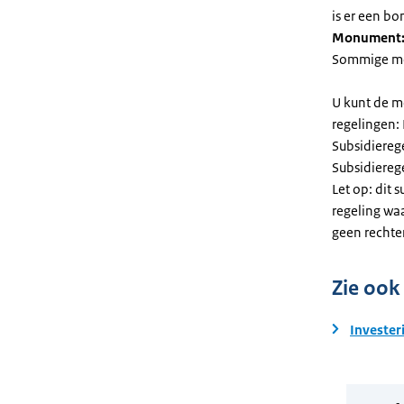
is er een bo
Monument
Sommige mel
U kunt de m
regelingen:
Subsidiereg
Subsidiere
Let op: dit 
regeling wa
geen rechte
Zie ook
Invester