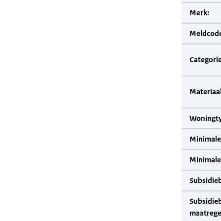
Merk:
Meldcode
Categorie
Materiaal
Woningty
Minimale
Minimale 
Subsidie
Subsidie
maatrege