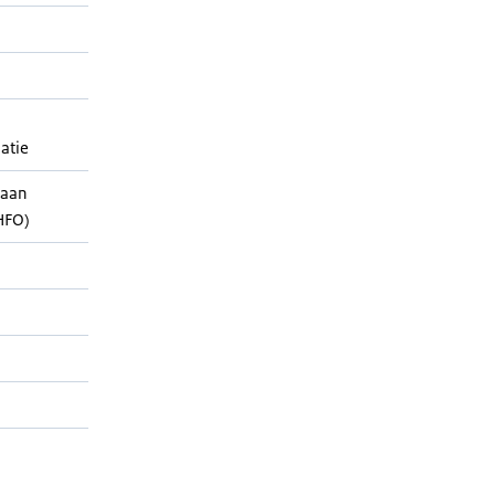
atie
haan
HFO)