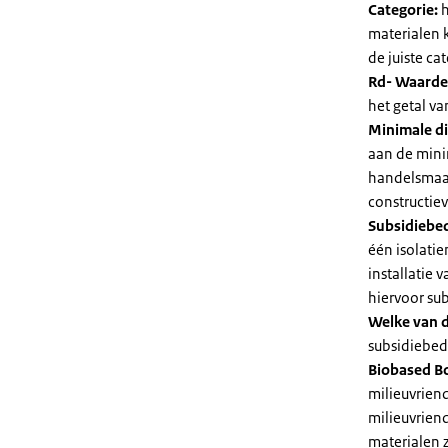
Categorie:
h
materialen 
de juiste cat
Rd- Waarde
het getal v
Minimale di
aan de mini
handelsmaat
constructie
Subsidiebe
één isolatie
installatie
hiervoor su
Welke van d
subsidiebedr
Biobased B
milieuvriend
milieuvriend
materialen 