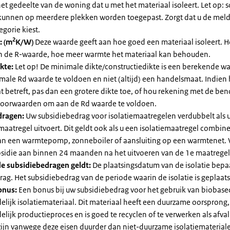
et gedeelte van de woning dat u met het materiaal isoleert. Let op:
kunnen op meerdere plekken worden toegepast. Zorgt dat u de mel
egorie kiest.
2
: (m
K/W)
Deze waarde geeft aan hoe goed een materiaal isoleert. 
an de R-waarde, hoe meer warmte het materiaal kan behouden.
kte:
Let op! De minimale dikte/constructiedikte is een berekende 
male Rd waarde te voldoen en niet (altijd) een handelsmaat. Indien
 betreft, pas dan een grotere dikte toe, of hou rekening met de be
voorwaarden om aan de Rd waarde te voldoen.
dragen:
Uw subsidiebedrag voor isolatiemaatregelen verdubbelt als 
maatregel uitvoert. Dit geldt ook als u een isolatiemaatregel combin
 van een warmtepomp, zonneboiler of aansluiting op een warmtenet. 
bsidie aan binnen 24 maanden na het uitvoeren van de 1e maatregel
e subsidiebedragen geldt:
De plaatsingsdatum van de isolatie bepaa
ag. Het subsidiebedrag van de periode waarin de isolatie is geplaats
onus:
Een bonus bij uw subsidiebedrag voor het gebruik van biobase
elijk isolatiemateriaal. Dit materiaal heeft een duurzame oorsprong,
elijk productieproces en is goed te recyclen of te verwerken als afval
zijn vanwege deze eisen duurder dan niet-duurzame isolatiemateria