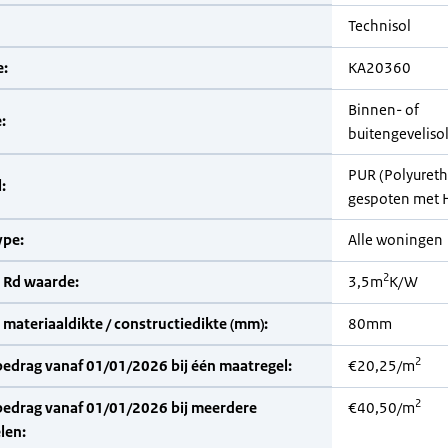
Technisol
:
KA20360
Binnen- of
:
buitengevelisol
PUR (Polyuret
:
gespoten met 
pe:
Alle woningen
2
 Rd waarde:
3,5m
K/W
materiaaldikte / constructiedikte (mm):
80mm
2
bedrag vanaf 01/01/2026 bij één maatregel:
€20,25/m
2
bedrag vanaf 01/01/2026 bij meerdere
€40,50/m
len: