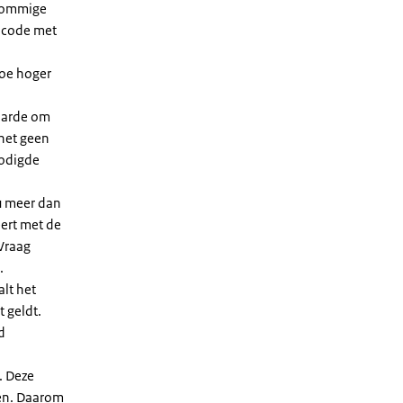
 sommige
dcode met
Hoe hoger
waarde om
 het geen
nodigde
u meer dan
eert met de
Vraag
.
lt het
t geldt.
d
. Deze
len. Daarom