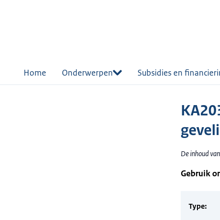
r de
tent
Home
Onderwerpen
Subsidies en financier
KA203
geveli
De inhoud van 
Gebruik o
Type: